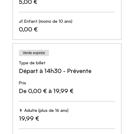
5,00 €
♿️ Accessible PMR
👶 Accessible en poussette
🐕 Chiens bienvenus
⏱️ 2h de jeu
👶 Enfant (moins de 10 ans)
🥾 Parcours d’environ 3,5 km (un peu plus long avec un
0,00 €
mauvais sens de l’orientation)
🚧 Difficulté : 3/5
Vente expirée
Type de billet
Départ à 14h30 - Prévente
Prix
De 0,00 € à 19,99 €
👨 Adulte (plus de 16 ans)
19,99 €