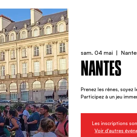
sam. 04 mai
  |  
Nante
NANTES
Prenez les rênes, soyez l
Participez à un jeu immer
Les inscriptions so
Voir d'autres évé