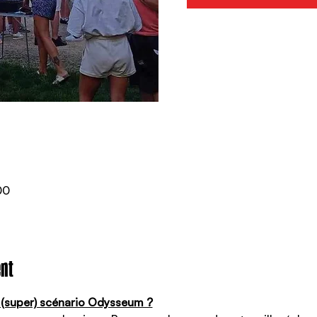
00
nt
n (super) scénario Odysseum ?