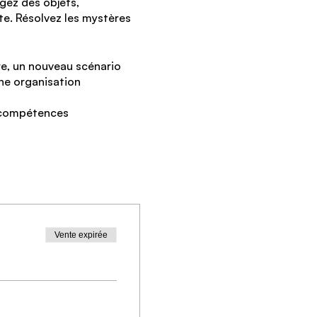
ngez des objets,
e. Résolvez les mystères
re, un nouveau scénario
ne organisation
s compétences
gent C. Il semble avoir
nous transmettre quelques
Vente expirée
e dossier de mission. Nous
otre ville.