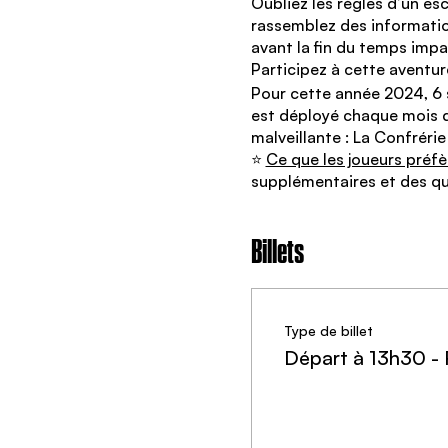
Oubliez les règles d’un es
rassemblez des informatio
avant la fin du temps impar
Participez à cette aventure
Pour cette année 2024, 6 
est déployé chaque mois da
malveillante : La Confréri
⭐️
Ce que les joueurs préfè
supplémentaires et des qu
🎬 Nos nouveaux scénarios
La Confrérie du Crépuscul
Billets
Agents,
Ici l'agence Tsunami. Depui
disparu lors de son enquêt
éléments avant de se volatil
Type de billet
Rendez-vous au point de re
Départ à 13h30 -
comptons sur vous pour repre
Faites vous discrets.
Réfléchissez, analysez et ag
Vos choix détermineront la 