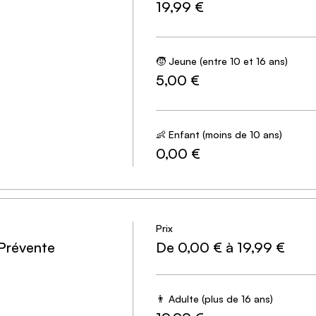
19,99 €
r mail 24h avant le début de votre session de jeu.
h pour arriver à la fin du scénario.
: Jouable à partir de 2 personnes. Pour une expérience de jeu
🧒 Jeune (entre 10 et 16 ans)
5,00 €
4 places adultes achetées, la 5ème est offerte. Sélectionnez 5
du paiement.
pour les moins de 10 ans. Ils peuvent vous accompagner sous
👶 Enfant (moins de 10 ans)
0,00 €
e
Prix
 km
 Prévente
De 0,00 € à 19,99 €
👨 Adulte (plus de 16 ans)