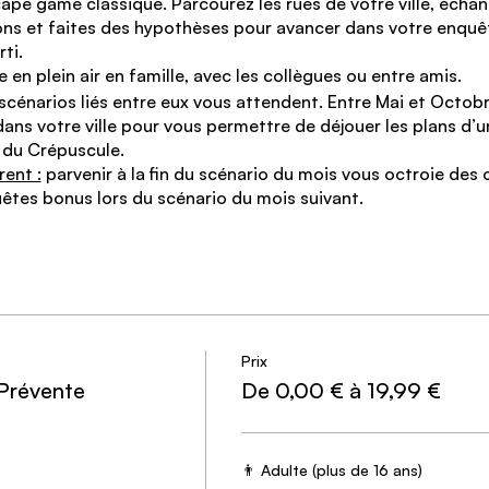
cape game classique. Parcourez les rues de votre ville, écha
ns et faites des hypothèses pour avancer dans votre enquêt
ti.
 en plein air en famille, avec les collègues ou entre amis.
scénarios liés entre eux vous attendent. Entre Mai et Octob
ns votre ville pour vous permettre de déjouer les plans d’u
e du Crépuscule.
rent :
parvenir à la fin du scénario du mois vous octroie de
êtes bonus lors du scénario du mois suivant.
 pour 2024 🎬
e
s maintenant plusieurs jours nous sommes sans nouvelle de L’a
e sur la mystérieuse fondation Prométhée. Il a néanmoins pu 
iser.
Prix
ncontre habituel, un agent sous couverture vous transmettra l
 Prévente
De 0,00 € à 19,99 €
ndre l'enquête et faire la lumière sur ce qu'il se passe dans n
issez.
👨 Adulte (plus de 16 ans)
suite de votre aventure.