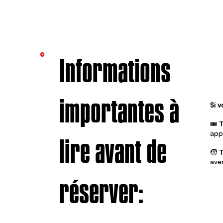
Informations
importantes à
Si 
🎟️
T
app
lire avant de
🧒
T
ave
réserver: