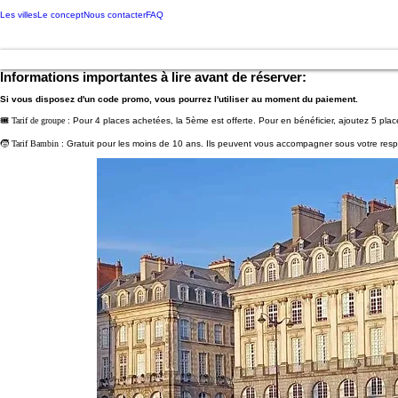
Les villes
Le concept
Nous contacter
FAQ
Informations importantes à lire avant de réserver:
Si vous disposez d'un code promo, vous pourrez l'utiliser au moment du paiement.
🎟️
Tarif de groupe
: Pour 4 places achetées, la 5ème est offerte. Pour en bénéficier, ajoutez 5 pla
🧒
Tarif Bambin
: Gratuit pour les moins de 10 ans. Ils peuvent vous accompagner sous votre respo