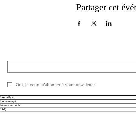
Partager cet év
Ne manquez pas les dernières actualités.
E-mail
*
Oui, je veux m'abonner à votre newsletter.
Les villes
Le concept
Nous contacter
FAQ
MENU
INFOS LÉGALES
CGV
Politique de cookies
Politique de confidentialité
Mentions légales
RÉSEAUX SOCIAUX