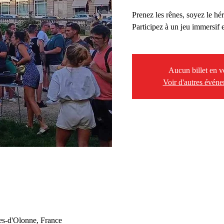
Prenez les rênes, soyez le hér
Participez à un jeu immersif e
Aucun billet en v
Voir d'autres évén
es-d'Olonne, France