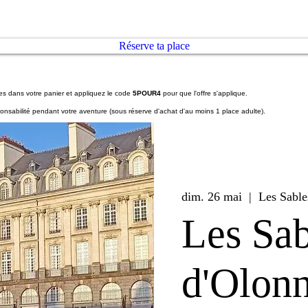
Réserve ta place
ces dans votre panier et appliquez le code
5POUR4
pour que l'offre s'applique.
nsabilité pendant votre aventure (sous réserve d'achat d'au moins 1 place adulte).
dim. 26 mai
  |  
Les Sable
Les Sab
d'Olon