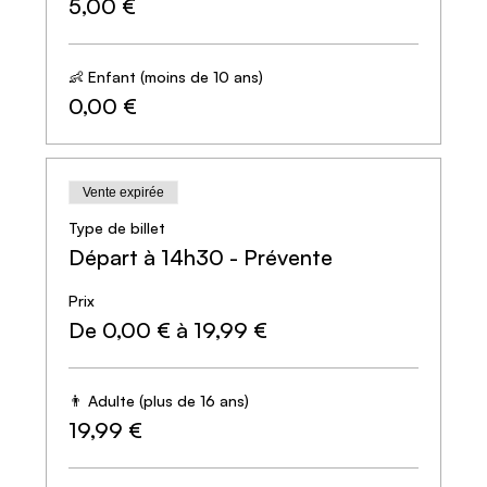
5,00 €
♿️ Accessible PMR
👶 Accessible en poussette
🐕 Chiens bienvenus
⏱️ 2h de jeu
👶 Enfant (moins de 10 ans)
🥾 Parcours d’environ 3,5 km (un peu plus long avec un
0,00 €
mauvais sens de l’orientation)
🚧 Difficulté : 3/5
Vente expirée
Type de billet
Départ à 14h30 - Prévente
Prix
De 0,00 € à 19,99 €
👨 Adulte (plus de 16 ans)
19,99 €