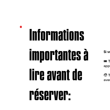
Informations
importantes à
Si 
🎟️
T
app
lire avant de
🧒
T
ave
réserver: