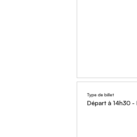
♿️ Accessible PMR
👶 Accessible en pousset
🐕 Chiens bienvenus
⏱️ 2h de jeu
🥾 Parcours d’environ 3,5 
🚧 Difficulté : 3/5
Type de billet
Départ à 14h30 -