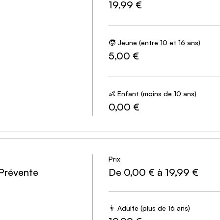
19,99 €
e agent disparu, stoppez le plan machiavélique des criminels
🧒 Jeune (entre 10 et 16 ans)
rveillance
5,00 €
s dans des bases de données
👶 Enfant (moins de 10 ans)
0,00 €
ts qui, comme vous, veulent découvrir la vérité
!
s ne sont pas loin et feront tout pour vous empêcher de mener
gissez. Vos décisions et vos choix détermineront la suite de vot
Prix
 Prévente
De 0,00 € à 19,99 €
👨 Adulte (plus de 16 ans)
us recevez par mail l’adresse du point de rdv 24h avant le d