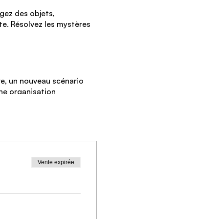
ngez des objets,
e. Résolvez les mystères
re, un nouveau scénario
ne organisation
s compétences
Vente expirée
ée et avait découvert des