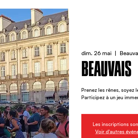
dim. 26 mai
  |  
Beauva
BEAUVAIS
Prenez les rênes, soyez l
Participez à un jeu immer
Les inscriptions so
Voir d'autres évé