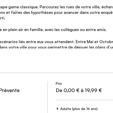
cape game classique. Parcourez les rues de votre ville, écha
ns et faites des hypothèses pour avancer dans votre enquêt
arti.
 en plein air en famille, avec les collègues ou entre amis.
scénarios liés entre eux vous attendent. Entre Mai et Octob
ns votre ville pour vous permettre de déjouer les plans d’u
ie du Crépuscule.
rent :
Parvenir à la fin du scénario du mois vous octroie de
êtes bonus lors du scénario du mois suivant.
Prix
 pour 2024 🎬
 Prévente
De 0,00 € à 19,99 €
e
t, carbonisé. Il enquêtait sur la mystérieuse fondation Prométh
👨 Adulte (plus de 16 ans)
es personnelles au service d'un groupe de malfaiteurs…