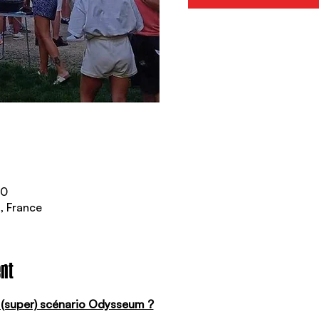
00
, France
nt
n (super) scénario Odysseum ?