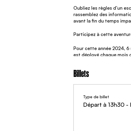
Oubliez les règles d’un es
rassemblez des informatio
avant la fin du temps imp
Participez à cette aventure
Pour cette année 2024, 6 
est déployé chaque mois da
malveillante : La Confrér
Billets
⭐️
Ce que les joueurs préfè
supplémentaires et des qu
Type de billet
🎬 Nos nouveaux scénarios
Départ à 13h30 -
La Confrérie du Crépuscul
L’agent C. est retrouvé mor
opérations de vol de donné