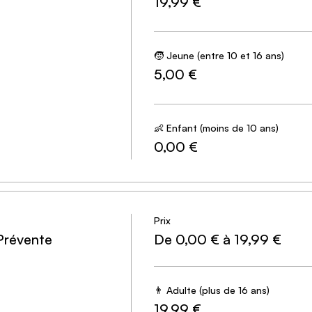
19,99 €
h pour arriver à la fin du scénario.
🧒 Jeune (entre 10 et 16 ans)
5,00 €
: Jouable à partir de 2 personnes. Pour une expérience de jeu
 4 places achetées, la 5ème est offerte. Sélectionnez le Pac
👶 Enfant (moins de 10 ans)
0,00 €
pour les moins de 10 ans. Ils peuvent vous accompagner sous
ur le jour même, équipez vous d’un stylo, un petit carnet et 
Prix
Prévente
De 0,00 € à 19,99 €
👨 Adulte (plus de 16 ans)
19,99 €