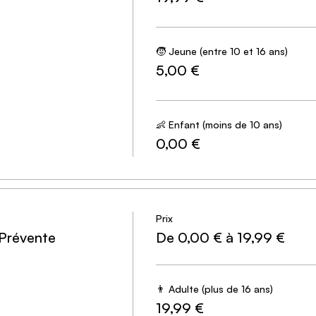
te
🧒 Jeune (entre 10 et 16 ans)
5,00 €
km (un peu plus long avec un mauvais sens de l’orientation)
👶 Enfant (moins de 10 ans)
0,00 €
Prix
 Prévente
De 0,00 € à 19,99 €
👨 Adulte (plus de 16 ans)
19,99 €