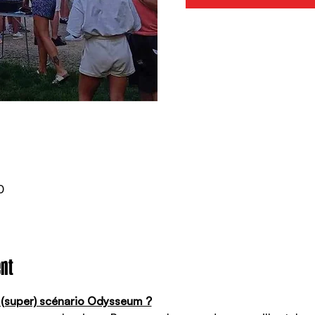
0
nt
n (super) scénario Odysseum ?