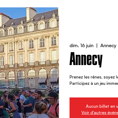
dim. 16 juin
  |  
Annecy
Annecy
Prenez les rênes, soyez l
Participez à un jeu immer
Aucun billet en 
Voir d'autres évé