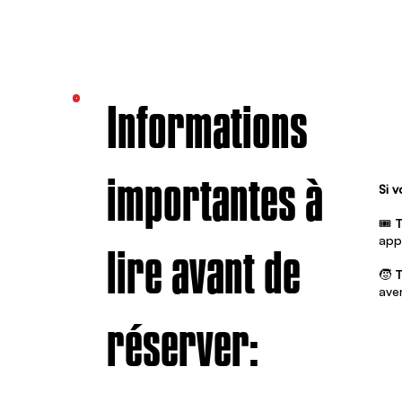
Informations
importantes à
Si 
🎟️
T
app
lire avant de
🧒
T
ave
réserver: